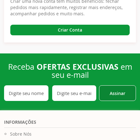
Criar uma nova conta tem muitos benefícios: fechar
pedidos mais rapidamente, registrar mais endereços,
acompanhar pedidos e muito mais.
Criar Conta
OFERTAS EXCLUSIVAS
Receba
em
seu e-mail
Assinar
INFORMAÇÕES
Sobre Nós