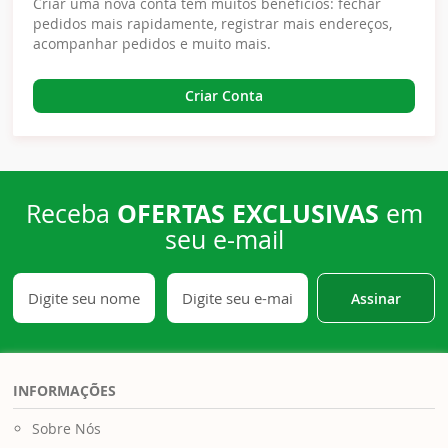
Criar uma nova conta tem muitos benefícios: fechar
pedidos mais rapidamente, registrar mais endereços,
acompanhar pedidos e muito mais.
Criar Conta
OFERTAS EXCLUSIVAS
Receba
em
seu e-mail
Assinar
INFORMAÇÕES
Sobre Nós